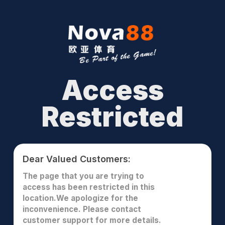
Access
Restricted
Dear Valued Customers:
The page that you are trying to
access has been restricted in this
location.We apologize for the
inconvenience. Please contact
customer support for more details.